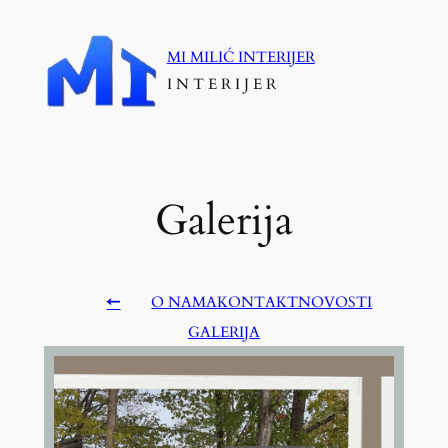
Skoči
do
MI MILIĆ INTERIJER
sadržaja
I N T E R I J E R
Galerija
←
O NAMA
KONTAKT
NOVOSTI
GALERIJA