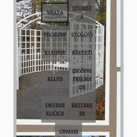
STUBIŠT
VRATA
E
PROZORI
STOLOVI
KUHINJE
KREVETI
DRVENE
KLUPE
PREGRA
DE
DRVENE
EKSTERIJ
KUĆICE
ER
ORMARI