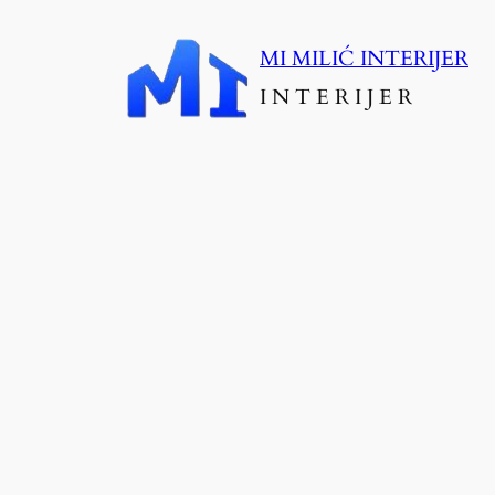
Skoči
MI MILIĆ INTERIJER
do
I N T E R I J E R
sadržaja