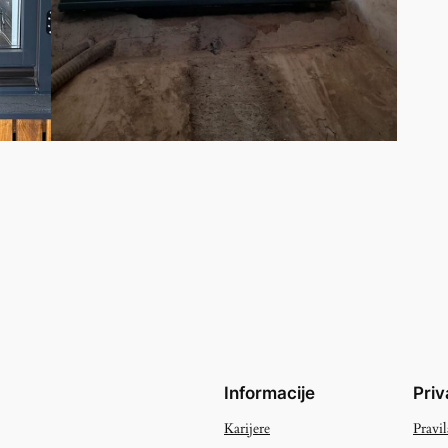
Informacije
Priv
Karijere
Pravil