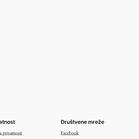
atnost
Društvene mreže
a privatnosti
Facebook