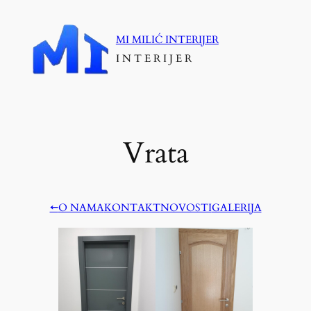
Skoči
do
MI MILIĆ INTERIJER
sadržaja
I N T E R I J E R
Vrata
←
O NAMA
KONTAKT
NOVOSTI
GALERIJA