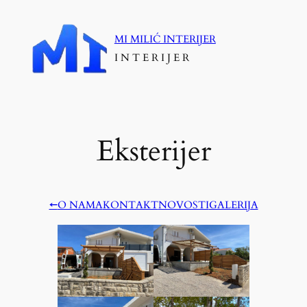
Skoči
do
MI MILIĆ INTERIJER
sadržaja
I N T E R I J E R
Eksterijer
←
O NAMA
KONTAKT
NOVOSTI
GALERIJA