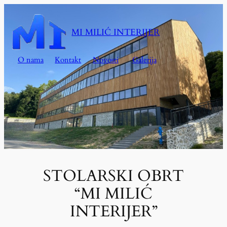
Skoči
do
MI MILIĆ INTERIJER
sadržaja
O nama
Kontakt
Novosti
Galerija
STOLARSKI OBRT
“MI MILIĆ
INTERIJER”